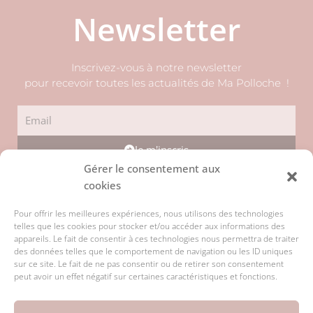
Newsletter
Inscrivez-vous à notre newsletter
pour recevoir toutes les actualités de Ma Polloche !
Email
Je m'inscris
Gérer le consentement aux
I
F
P
cookies
n
a
i
s
c
n
Pour offrir les meilleures expériences, nous utilisons des technologies
t
e
t
mentions légales
a
b
e
telles que les cookies pour stocker et/ou accéder aux informations des
g
o
r
appareils. Le fait de consentir à ces technologies nous permettra de traiter
conditions générales de vente
r
o
e
des données telles que le comportement de navigation ou les ID uniques
a
k
s
sur ce site. Le fait de ne pas consentir ou de retirer son consentement
politique de confidentialité
m
-
t
peut avoir un effet négatif sur certaines caractéristiques et fonctions.
f